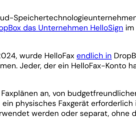
oud-Speichertechnologieunternehmen z
opBox das Unternehmen HelloSign
im 
 2024, wurde HelloFax
endlich in
DropBo
n. Jeder, der ein HelloFax-Konto ha
n Faxplänen an, von budgetfreundlich
n physisches Faxgerät erforderlich is
wendet werden oder separat, ohne 