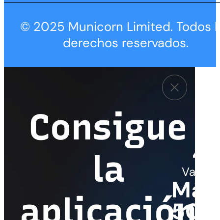
© 2025 Municorn Limited. Todos l
derechos reservados.
Consigue
4,
la
Valora
Más
aplicación
50